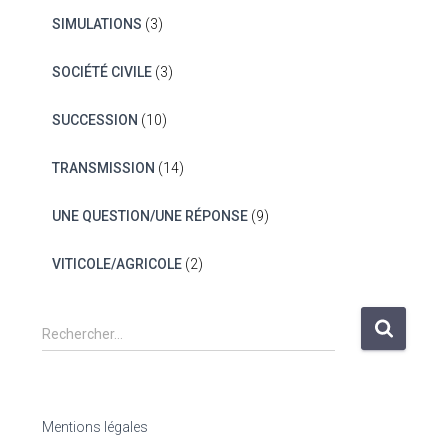
SIMULATIONS
(3)
SOCIÉTÉ CIVILE
(3)
SUCCESSION
(10)
TRANSMISSION
(14)
UNE QUESTION/UNE RÉPONSE
(9)
VITICOLE/AGRICOLE
(2)
R
Rechercher…
e
c
h
e
Mentions légales
r