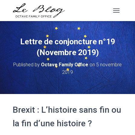
T
O
G
G
L
Lettre de conjoncture n°19
E
N
(Novembre 2019)
A
V
Published by
Octave Family Office
on
5 novembre
I
2019
G
A
T
I
O
N
Brexit : L’histoire sans fin ou
la fin d’une histoire ?