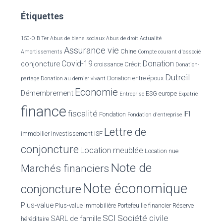
c
Étiquettes
h
e
r
150-O B Ter
Abus de biens sociaux
Abus de droit
Actualité
Assurance vie
Chine
Amortissements
Compte courant d'associé
:
Covid-19
Donation
conjoncture
croissance
Crédit
Donation-
Dutreil
Donation entre époux
partage
Donation au dernier vivant
Economie
Démembrement
ESG
europe
Entreprise
Expatrié
finance
fiscalité
IFI
Fondation
Fondation d'entreprise
Lettre de
immobilier
Investissement
ISF
conjoncture
Location meublée
Location nue
Note de
Marchés financiers
Note économique
conjoncture
Plus-value
Plus-value immobilière
Portefeuille financier
Réserve
SCI
Société civile
SARL de famille
héréditaire