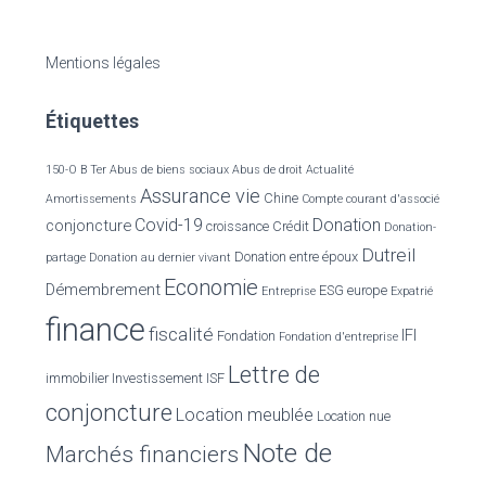
c
h
e
Mentions légales
r
c
Étiquettes
h
e
r
150-O B Ter
Abus de biens sociaux
Abus de droit
Actualité
Assurance vie
Chine
Amortissements
Compte courant d'associé
:
Covid-19
Donation
conjoncture
croissance
Crédit
Donation-
Dutreil
Donation entre époux
partage
Donation au dernier vivant
Economie
Démembrement
ESG
europe
Entreprise
Expatrié
finance
fiscalité
IFI
Fondation
Fondation d'entreprise
Lettre de
immobilier
Investissement
ISF
conjoncture
Location meublée
Location nue
Note de
Marchés financiers