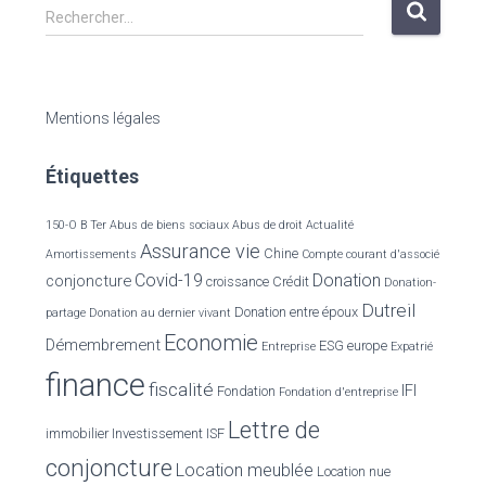
R
Rechercher…
e
c
h
e
Mentions légales
r
c
Étiquettes
h
e
r
150-O B Ter
Abus de biens sociaux
Abus de droit
Actualité
Assurance vie
Chine
Amortissements
Compte courant d'associé
:
Covid-19
Donation
conjoncture
croissance
Crédit
Donation-
Dutreil
Donation entre époux
partage
Donation au dernier vivant
Economie
Démembrement
ESG
europe
Entreprise
Expatrié
finance
fiscalité
IFI
Fondation
Fondation d'entreprise
Lettre de
immobilier
Investissement
ISF
conjoncture
Location meublée
Location nue