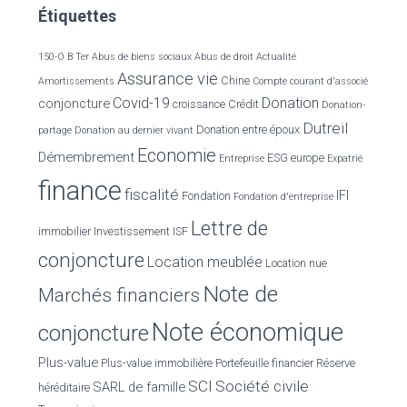
Étiquettes
h
e
r
150-O B Ter
Abus de biens sociaux
Abus de droit
Actualité
Assurance vie
Chine
Amortissements
Compte courant d'associé
:
Covid-19
Donation
conjoncture
croissance
Crédit
Donation-
Dutreil
Donation entre époux
partage
Donation au dernier vivant
Economie
Démembrement
ESG
europe
Entreprise
Expatrié
finance
fiscalité
IFI
Fondation
Fondation d'entreprise
Lettre de
immobilier
Investissement
ISF
conjoncture
Location meublée
Location nue
Note de
Marchés financiers
Note économique
conjoncture
Plus-value
Plus-value immobilière
Portefeuille financier
Réserve
SCI
Société civile
SARL de famille
héréditaire