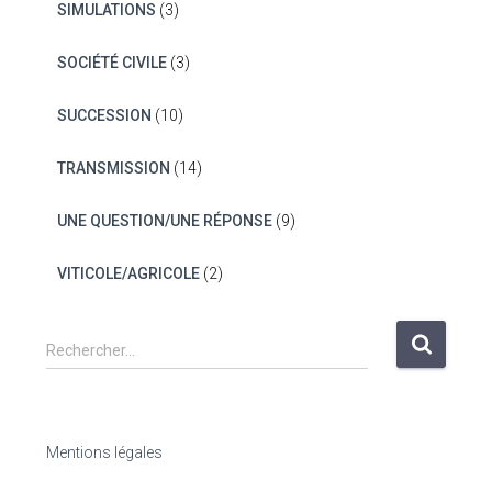
SIMULATIONS
(3)
SOCIÉTÉ CIVILE
(3)
SUCCESSION
(10)
TRANSMISSION
(14)
UNE QUESTION/UNE RÉPONSE
(9)
VITICOLE/AGRICOLE
(2)
R
Rechercher…
e
c
h
e
Mentions légales
r
c