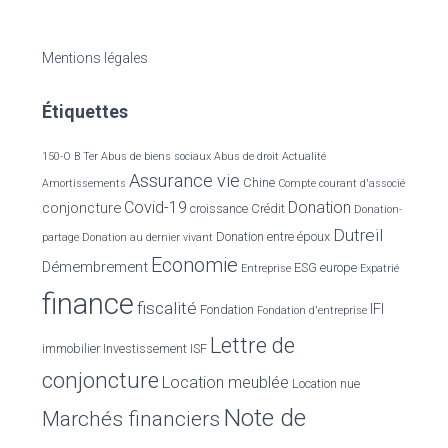
c
h
e
Mentions légales
r
c
Étiquettes
h
e
r
150-O B Ter
Abus de biens sociaux
Abus de droit
Actualité
Assurance vie
Chine
Amortissements
Compte courant d'associé
:
Covid-19
Donation
conjoncture
croissance
Crédit
Donation-
Dutreil
Donation entre époux
partage
Donation au dernier vivant
Economie
Démembrement
ESG
europe
Entreprise
Expatrié
finance
fiscalité
IFI
Fondation
Fondation d'entreprise
Lettre de
immobilier
Investissement
ISF
conjoncture
Location meublée
Location nue
Note de
Marchés financiers