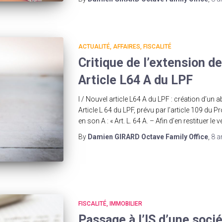
ACTUALITÉ
AFFAIRES
FISCALITÉ
Critique de l’extension de 
Article L64 A du LPF
I / Nouvel article L64 A du LPF : création d’un 
Article L 64 du LPF, prévu par l’article 109 du P
en son A : « Art. L. 64 A. – Afin d’en restituer le v
By
Damien GIRARD Octave Family Office
,
8 a
FISCALITÉ
IMMOBILIER
Passage à l’IS d’une socié