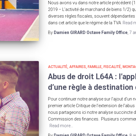
Nous avons vu dans notre article précédent (1
2019 – L’activité de marchand de biens 1/2) q
diverses règles fiscales, souvent dépendantes
dans cet article que le régime de la TVA
Read 
By
Damien GIRARD Octave Family Office
,
7 a
ACTUALITÉ
AFFAIRES
FAMILLE
FISCALITÉ
MONTA
Abus de droit L64A : l’app
d’une règle à destination
Pour continuer notre analyse sur l’ajout d’un n
premier article Critique de l’extension de l’abus 
nous partageons ici notre analyse succincte d
Commission des finances. Plusieurs commentai
Read more…
By
Damien GIRARD Octave Family Office
,
8 a