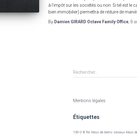
à l’impôt sur les sociétés ou non. Si tel est le
bien immobilier) permettra de réduire de maniè
By
Damien GIRARD Octave Family Office
,
8 a
R
Rechercher…
e
c
h
e
Mentions légales
r
c
Étiquettes
h
e
r
150-O B Ter
Abus de biens sociaux
Abus de