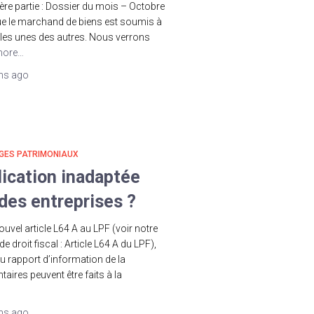
ère partie : Dossier du mois – Octobre
ue le marchand de biens est soumis à
 les unes des autres. Nous verrons
more…
ns
ago
GES PATRIMONIAUX
lication inadaptée
 des entreprises ?
ouvel article L64 A au LPF (voir notre
de droit fiscal : Article L64 A du LPF),
u rapport d’information de la
res peuvent être faits à la
ns
ago