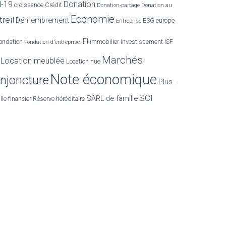
d-19
Donation
croissance
Crédit
Donation-partage
Donation au
Economie
reil
Démembrement
ESG
europe
Entreprise
IFI
ondation
immobilier
Investissement
ISF
Fondation d'entreprise
Marchés
Location meublée
Location nue
Note économique
njoncture
Plus-
SCI
SARL de famille
lle financier
Réserve héréditaire