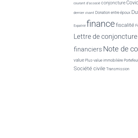
Covi
conjoncture
courant d'associé
:
Dut
Donation entre époux
dernier vivant
finance
fiscalité
F
Expatrié
Lettre de conjoncture
Note de co
financiers
value
Plus-value immobilière
Portefeui
Société civile
Transmission