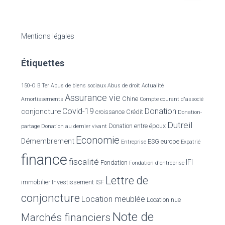
c
h
e
Mentions légales
r
c
Étiquettes
h
e
r
150-O B Ter
Abus de biens sociaux
Abus de droit
Actualité
Assurance vie
Chine
Amortissements
Compte courant d'associé
:
Covid-19
Donation
conjoncture
croissance
Crédit
Donation-
Dutreil
Donation entre époux
partage
Donation au dernier vivant
Economie
Démembrement
ESG
europe
Entreprise
Expatrié
finance
fiscalité
IFI
Fondation
Fondation d'entreprise
Lettre de
immobilier
Investissement
ISF
conjoncture
Location meublée
Location nue
Note de
Marchés financiers