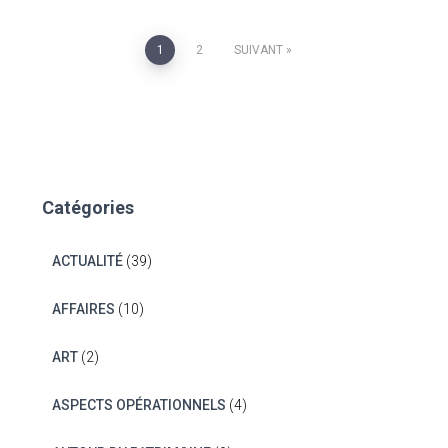
Navigation
1
2
SUIVANT
des
articles
Catégories
ACTUALITÉ
(39)
AFFAIRES
(10)
ART
(2)
ASPECTS OPÉRATIONNELS
(4)