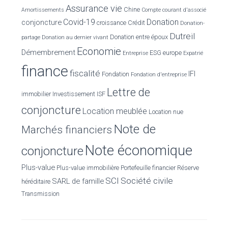
Assurance vie
Chine
Amortissements
Compte courant d'associé
:
Covid-19
Donation
conjoncture
croissance
Crédit
Donation-
Dutreil
Donation entre époux
partage
Donation au dernier vivant
Economie
Démembrement
ESG
europe
Entreprise
Expatrié
finance
fiscalité
IFI
Fondation
Fondation d'entreprise
Lettre de
immobilier
Investissement
ISF
conjoncture
Location meublée
Location nue
Note de
Marchés financiers
Note économique
conjoncture
Plus-value
Plus-value immobilière
Portefeuille financier
Réserve
SCI
Société civile
SARL de famille
héréditaire
Transmission