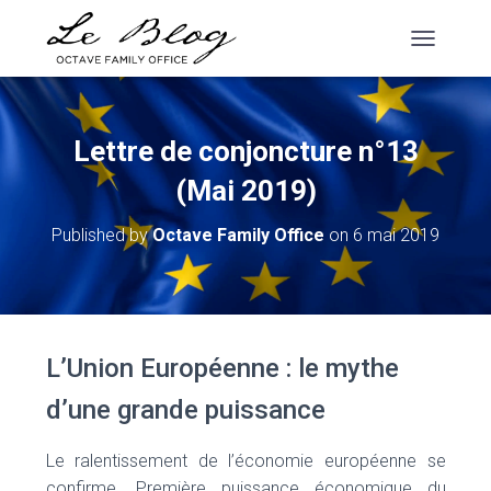
T
O
G
G
L
Lettre de conjoncture n°13
E
N
(Mai 2019)
A
V
Published by
Octave Family Office
on
6 mai 2019
I
G
A
T
I
O
L’Union Européenne : le mythe
N
d’une grande puissance
Le ralentissement de l’économie européenne se
confirme. Première puissance économique du