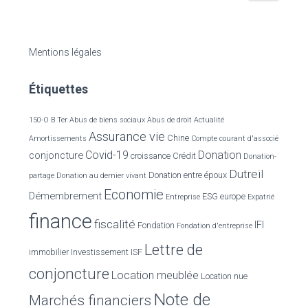
c
h
e
Mentions légales
r
c
Étiquettes
h
e
r
150-O B Ter
Abus de biens sociaux
Abus de droit
Actualité
Assurance vie
Chine
Amortissements
Compte courant d'associé
:
Covid-19
Donation
conjoncture
croissance
Crédit
Donation-
Dutreil
Donation entre époux
partage
Donation au dernier vivant
Economie
Démembrement
ESG
europe
Entreprise
Expatrié
finance
fiscalité
IFI
Fondation
Fondation d'entreprise
Lettre de
immobilier
Investissement
ISF
conjoncture
Location meublée
Location nue
Note de
Marchés financiers