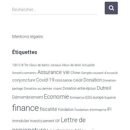
R
Rechercher…
e
c
h
e
Mentions légales
r
c
Étiquettes
h
e
r
150-O B Ter
Abus de biens sociaux
Abus de droit
Actualité
Assurance vie
Chine
Amortissements
Compte courant d'associé
:
Covid-19
Donation
conjoncture
croissance
Crédit
Donation-
Dutreil
Donation entre époux
partage
Donation au dernier vivant
Economie
Démembrement
ESG
europe
Entreprise
Expatrié
finance
fiscalité
IFI
Fondation
Fondation d'entreprise
Lettre de
immobilier
Investissement
ISF