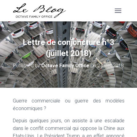
T
O
G
G
L
Lettre de conjoncture n°3
E
N
(juillet 2018)
A
V
Published by
Octave Family Office
on
2 juillet 2018
I
G
A
T
I
O
Guerre commerciale ou guerre des modèles
N
économiques ?
Depuis quelques jours, on assiste à une escalade
dans le conflit commercial qui oppose la Chine aux
Etats-Unis. Le Président Trump a en effet annoncé