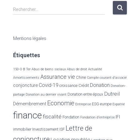
R
Rechercher…
e
c
h
e
Mentions légales
r
c
Étiquettes
h
e
r
150-O B Ter
Abus de biens sociaux
Abus de droit
Actualité
Assurance vie
Chine
Amortissements
Compte courant d'associé
:
Covid-19
Donation
conjoncture
croissance
Crédit
Donation-
Dutreil
Donation entre époux
partage
Donation au dernier vivant
Economie
Démembrement
ESG
europe
Entreprise
Expatrié
finance
fiscalité
IFI
Fondation
Fondation d'entreprise
Lettre de
immobilier
Investissement
ISF
conjoncture
Location meublée