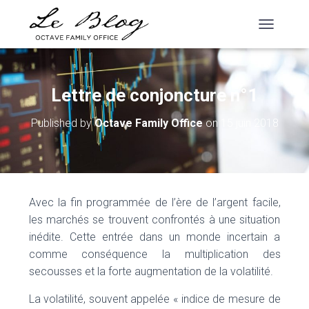
T
O
G
G
L
Lettre de conjoncture n°1
E
N
Published by
Octave Family Office
on
15 juin 2018
A
V
I
G
A
T
Avec la fin programmée de l’ère de l’argent facile,
I
O
les marchés se trouvent confrontés à une situation
N
inédite. Cette entrée dans un monde incertain a
comme conséquence la multiplication des
secousses et la forte augmentation de la volatilité.
La volatilité, souvent appelée « indice de mesure de