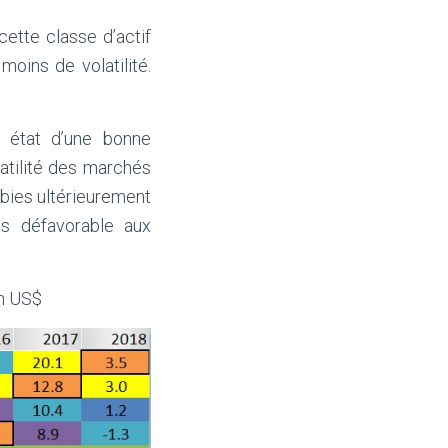
ette classe d’actif
oins de volatilité.
t état d’une bonne
latilité des marchés
ubies ultérieurement
us défavorable aux
en US$