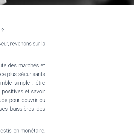
 ?
seur, revenons sur la
hute des marchés et
ce plus sécurisants
emble simple : être
positives et savoir
tude pour couvrir ou
ases baissières des
vestis en monétaire.