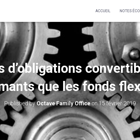
ACCUEIL
NOTES ÉC
 d’obligations convertib
mants que les fonds flex
Published by
Octave Family Office
on
15 février 2019