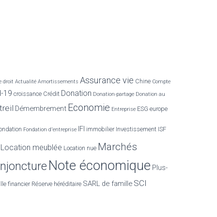
Assurance vie
Chine
 droit
Actualité
Amortissements
Compte
d-19
Donation
croissance
Crédit
Donation-partage
Donation au
Economie
reil
Démembrement
ESG
europe
Entreprise
IFI
ondation
immobilier
Investissement
ISF
Fondation d'entreprise
Marchés
Location meublée
Location nue
Note économique
njoncture
Plus-
SCI
SARL de famille
lle financier
Réserve héréditaire