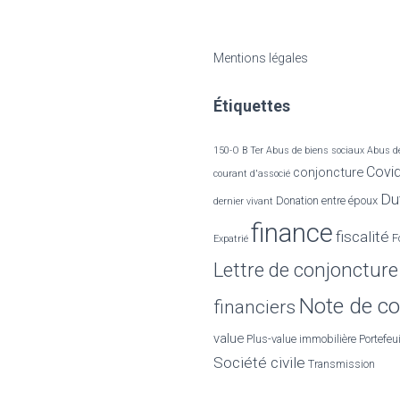
c
h
e
Mentions légales
r
c
Étiquettes
h
e
r
150-O B Ter
Abus de biens sociaux
Abus de
Covi
conjoncture
courant d'associé
:
Dut
Donation entre époux
dernier vivant
finance
fiscalité
F
Expatrié
Lettre de conjoncture
Note de co
financiers
value
Plus-value immobilière
Portefeui
Société civile
Transmission