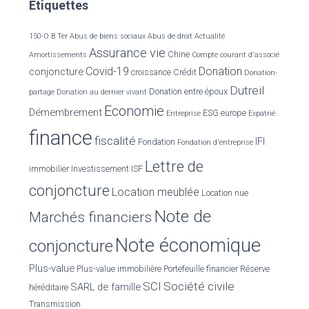
Étiquettes
h
e
r
150-O B Ter
Abus de biens sociaux
Abus de droit
Actualité
Assurance vie
Chine
Amortissements
Compte courant d'associé
:
Covid-19
Donation
conjoncture
croissance
Crédit
Donation-
Dutreil
Donation entre époux
partage
Donation au dernier vivant
Economie
Démembrement
ESG
europe
Entreprise
Expatrié
finance
fiscalité
IFI
Fondation
Fondation d'entreprise
Lettre de
immobilier
Investissement
ISF
conjoncture
Location meublée
Location nue
Note de
Marchés financiers
Note économique
conjoncture
Plus-value
Plus-value immobilière
Portefeuille financier
Réserve
SCI
Société civile
SARL de famille
héréditaire
Transmission