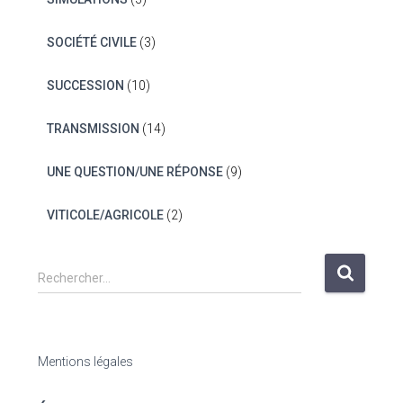
SOCIÉTÉ CIVILE
(3)
SUCCESSION
(10)
TRANSMISSION
(14)
UNE QUESTION/UNE RÉPONSE
(9)
VITICOLE/AGRICOLE
(2)
R
Rechercher…
e
c
h
e
Mentions légales
r
c