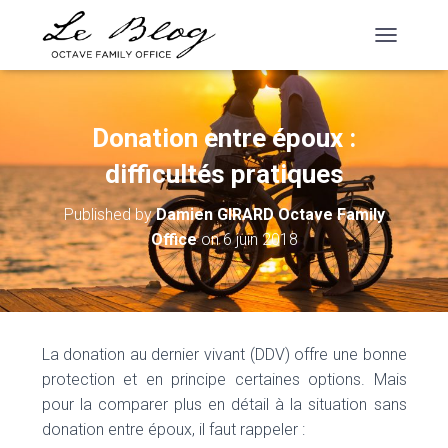
T
O
G
G
L
Donation entre époux :
E
N
difficultés pratiques
A
V
Published by
Damien GIRARD Octave Family
I
Office
on
6 juin 2018
G
A
T
I
O
N
La donation au dernier vivant (DDV) offre une bonne
protection et en principe certaines options. Mais
pour la comparer plus en détail à la situation sans
donation entre époux, il faut rappeler :