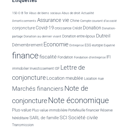
Étiquettes
h
e
r
150-O B Ter
Abus de biens sociaux
Abus de droit
Actualité
Assurance vie
Chine
Amortissements
Compte courant d'associé
:
Covid-19
Donation
conjoncture
croissance
Crédit
Donation-
Dutreil
Donation entre époux
partage
Donation au dernier vivant
Economie
Démembrement
ESG
europe
Entreprise
Expatrié
finance
fiscalité
IFI
Fondation
Fondation d'entreprise
Lettre de
immobilier
Investissement
ISF
conjoncture
Location meublée
Location nue
Note de
Marchés financiers
Note économique
conjoncture
Plus-value
Plus-value immobilière
Portefeuille financier
Réserve
SCI
Société civile
SARL de famille
héréditaire
Transmission