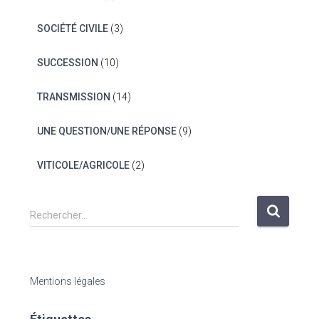
SOCIÉTÉ CIVILE
(3)
SUCCESSION
(10)
TRANSMISSION
(14)
UNE QUESTION/UNE RÉPONSE
(9)
VITICOLE/AGRICOLE
(2)
R
Rechercher…
e
c
h
e
Mentions légales
r
c