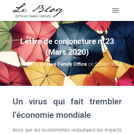
T
O
G
G
L
Lettre de conjoncture n°23
E
N
(Mars 2020)
A
V
Published by
Octave Family Office
on
5 mars 2020
I
G
A
T
I
O
Un virus qui fait trembler
N
l’économie mondiale
Alors que les économistes redoutaient les impacts