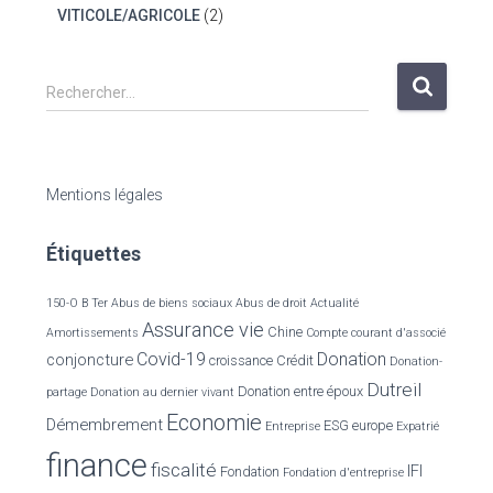
VITICOLE/AGRICOLE
(2)
R
Rechercher…
e
c
h
e
Mentions légales
r
c
Étiquettes
h
e
r
150-O B Ter
Abus de biens sociaux
Abus de droit
Actualité
Assurance vie
Chine
Amortissements
Compte courant d'associé
:
Covid-19
Donation
conjoncture
croissance
Crédit
Donation-
Dutreil
Donation entre époux
partage
Donation au dernier vivant
Economie
Démembrement
ESG
europe
Entreprise
Expatrié
finance
fiscalité
IFI
Fondation
Fondation d'entreprise