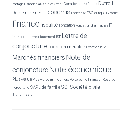
Dutreil
Donation entre époux
partage
Donation au dernier vivant
Economie
Démembrement
ESG
europe
Entreprise
Expatrié
finance
fiscalité
IFI
Fondation
Fondation d'entreprise
Lettre de
immobilier
Investissement
ISF
conjoncture
Location meublée
Location nue
Note de
Marchés financiers
Note économique
conjoncture
Plus-value
Plus-value immobilière
Portefeuille financier
Réserve
SCI
Société civile
SARL de famille
héréditaire
Transmission
BLOG
FRONT PAGE