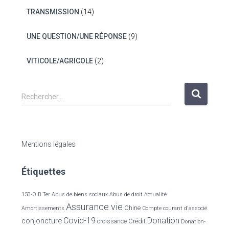
TRANSMISSION
(14)
UNE QUESTION/UNE RÉPONSE
(9)
VITICOLE/AGRICOLE
(2)
R
Rechercher…
e
c
h
e
Mentions légales
r
c
Étiquettes
h
e
r
150-O B Ter
Abus de biens sociaux
Abus de droit
Actualité
Assurance vie
Chine
Amortissements
Compte courant d'associé
:
Covid-19
Donation
conjoncture
croissance
Crédit
Donation-