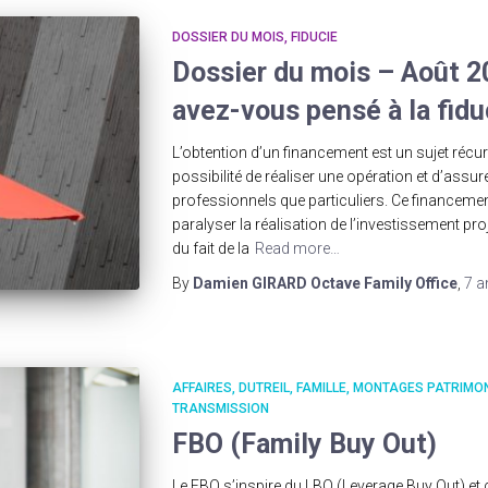
DOSSIER DU MOIS
FIDUCIE
Dossier du mois – Août 2
avez-vous pensé à la fidu
L’obtention d’un financement est un sujet récur
possibilité de réaliser une opération et d’assur
professionnels que particuliers. Ce financement
paralyser la réalisation de l’investissement pro
du fait de la
Read more…
By
Damien GIRARD Octave Family Office
,
7 a
AFFAIRES
DUTREIL
FAMILLE
MONTAGES PATRIMO
TRANSMISSION
FBO (Family Buy Out)
Le FBO s’inspire du LBO (Leverage Buy Out) et 