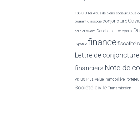
e
r
150-O B Ter
Abus de biens sociaux
Abus de
Covi
conjoncture
courant d'associé
:
Dut
Donation entre époux
dernier vivant
finance
fiscalité
F
Expatrié
Lettre de conjoncture
Note de co
financiers
value
Plus-value immobilière
Portefeui
Société civile
Transmission