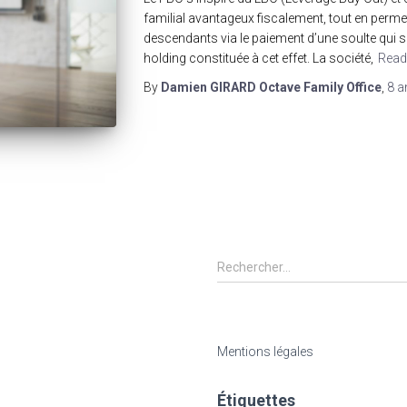
familial avantageux fiscalement, tout en permet
descendants via le paiement d’une soulte qui se
holding constituée à cet effet. La société,
Read
By
Damien GIRARD Octave Family Office
,
8 a
R
Rechercher…
e
c
h
e
Mentions légales
r
c
Étiquettes
h