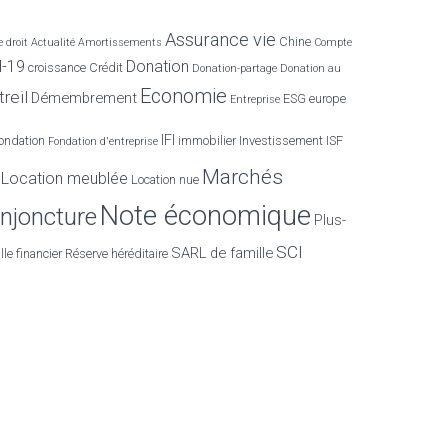
Assurance vie
Chine
 droit
Actualité
Amortissements
Compte
d-19
Donation
croissance
Crédit
Donation-partage
Donation au
Economie
reil
Démembrement
ESG
europe
Entreprise
IFI
ondation
immobilier
Investissement
ISF
Fondation d'entreprise
Marchés
Location meublée
Location nue
Note économique
njoncture
Plus-
SCI
SARL de famille
lle financier
Réserve héréditaire