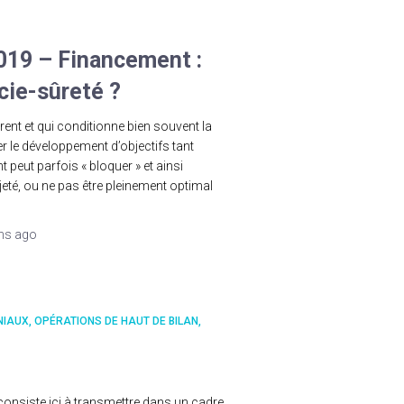
019 – Financement :
cie-sûreté ?
rent et qui conditionne bien souvent la
er le développement d’objectifs tant
 peut parfois « bloquer » et ainsi
jeté, ou ne pas être pleinement optimal
ns
ago
NIAUX
OPÉRATIONS DE HAUT DE BILAN
consiste ici à transmettre dans un cadre