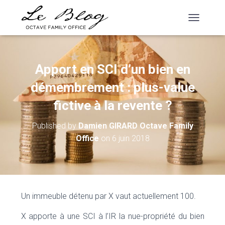
T
O
G
G
L
Apport en SCI d’un bien en
E
N
démembrement : plus-value
A
V
fictive à la revente ?
I
G
Published by
Damien GIRARD Octave Family
A
Office
on
6 juin 2018
T
I
O
N
Un immeuble détenu par X vaut actuellement 100.
X apporte à une SCI à l’IR la nue-propriété du bien