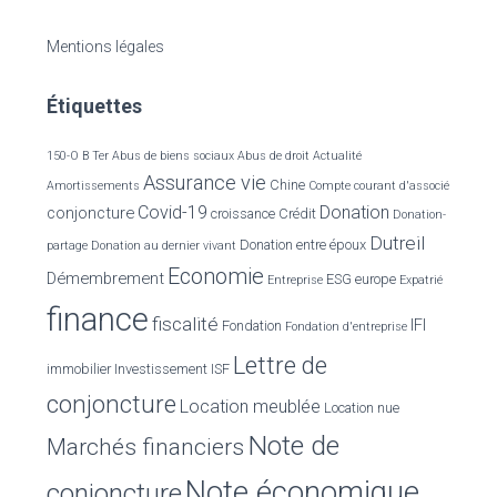
h
e
Mentions légales
r
c
Étiquettes
h
e
r
150-O B Ter
Abus de biens sociaux
Abus de droit
Actualité
Assurance vie
Chine
Amortissements
Compte courant d'associé
:
Covid-19
Donation
conjoncture
croissance
Crédit
Donation-
Dutreil
Donation entre époux
partage
Donation au dernier vivant
Economie
Démembrement
ESG
europe
Entreprise
Expatrié
finance
fiscalité
IFI
Fondation
Fondation d'entreprise
Lettre de
immobilier
Investissement
ISF
conjoncture
Location meublée
Location nue
Note de
Marchés financiers
Note économique
conjoncture