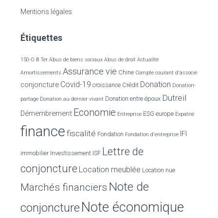
e
Mentions légales
r
c
Étiquettes
h
e
r
150-O B Ter
Abus de biens sociaux
Abus de droit
Actualité
Assurance vie
Chine
Amortissements
Compte courant d'associé
:
Covid-19
Donation
conjoncture
croissance
Crédit
Donation-
Dutreil
Donation entre époux
partage
Donation au dernier vivant
Economie
Démembrement
ESG
europe
Entreprise
Expatrié
finance
fiscalité
IFI
Fondation
Fondation d'entreprise
Lettre de
immobilier
Investissement
ISF
conjoncture
Location meublée
Location nue
Note de
Marchés financiers
Note économique
conjoncture