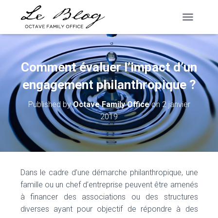
T
O
G
G
L
Comment évaluer l’impact d’un
E
N
engagement philanthropique ?
A
V
Published by
Octave Family Office
on
2 janvier
I
2019
G
A
T
I
O
N
Dans le cadre d’une démarche philanthropique, une
famille ou un chef d’entreprise peuvent être amenés
à financer des associations ou des structures
diverses ayant pour objectif de répondre à des