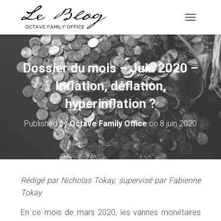
T
O
G
G
L
Dossier du mois – Juin 2020 –
E
N
Inflation, déflation,
A
V
hyperinflation ?
I
G
Published by
Octave Family Office
on
8 juin 2020
A
T
I
O
N
Rédigé par Nicholas Tokay, supervisé par Fabienne
Tokay
En ce mois de mars 2020, les vannes monétaires