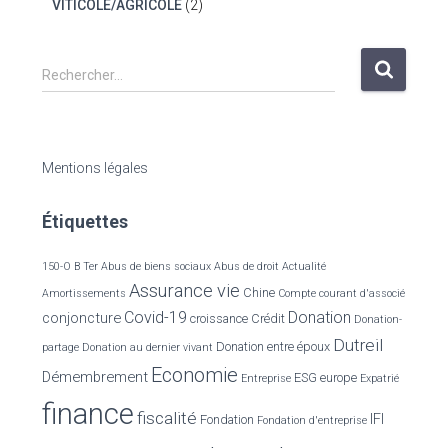
VITICOLE/AGRICOLE
(2)
R
Rechercher…
e
c
h
e
Mentions légales
r
c
Étiquettes
h
e
r
150-O B Ter
Abus de biens sociaux
Abus de droit
Actualité
Assurance vie
Chine
Amortissements
Compte courant d'associé
:
Covid-19
Donation
conjoncture
croissance
Crédit
Donation-
Dutreil
Donation entre époux
partage
Donation au dernier vivant
Economie
Démembrement
ESG
europe
Entreprise
Expatrié
finance
fiscalité
IFI
Fondation
Fondation d'entreprise