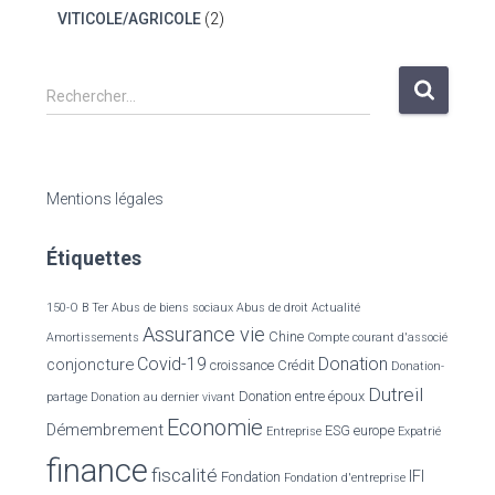
VITICOLE/AGRICOLE
(2)
R
Rechercher…
e
c
h
e
Mentions légales
r
c
Étiquettes
h
e
r
150-O B Ter
Abus de biens sociaux
Abus de droit
Actualité
Assurance vie
Chine
Amortissements
Compte courant d'associé
:
Covid-19
Donation
conjoncture
croissance
Crédit
Donation-
Dutreil
Donation entre époux
partage
Donation au dernier vivant
Economie
Démembrement
ESG
europe
Entreprise
Expatrié
finance
fiscalité
IFI
Fondation
Fondation d'entreprise