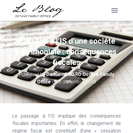
T
O
G
G
L
Passage à l’IS d’une société
E
N
patrimoniale : conséquences
A
V
fiscales
I
G
Published by
Damien GIRARD Octave Family
A
Office
on
8 décembre 2018
T
I
O
N
Le passage à l’IS implique des conséquences
fiscales importantes. En effet, le changement de
régime fiscal est constitutif d’une « cessation