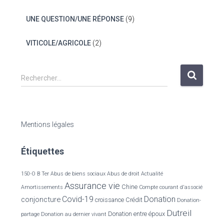
UNE QUESTION/UNE RÉPONSE
(9)
VITICOLE/AGRICOLE
(2)
R
Rechercher…
e
c
h
e
Mentions légales
r
c
Étiquettes
h
e
r
150-O B Ter
Abus de biens sociaux
Abus de droit
Actualité
Assurance vie
Chine
Amortissements
Compte courant d'associé
:
Covid-19
Donation
conjoncture
croissance
Crédit
Donation-
Dutreil
Donation entre époux
partage
Donation au dernier vivant